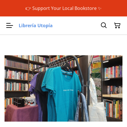
👉 Support Your Local Bookstore ✨
Librería Utopía